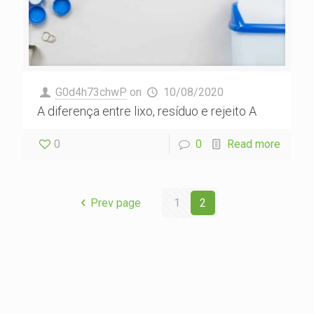
G0d4h73chwP
on
10/08/2020
A diferença entre lixo, resíduo e rejeito A
0
0
Read more
Prev page
1
2