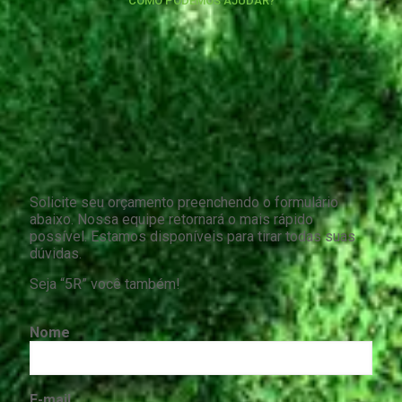
COMO PODEMOS AJUDAR?
Solicite seu orçamento preenchendo o formulário
abaixo. Nossa equipe retornará o mais rápido
possível. Estamos disponíveis para tirar todas suas
dúvidas.
Seja “5R” você também!
Nome
E-mail