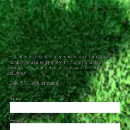
Solicite seu orçamento preenchendo o formulário
abaixo. Nossa equipe retornará o mais rápido
possível. Estamos disponíveis para tirar todas suas
dúvidas.
Seja “5R” você também!
Nome
E-mail