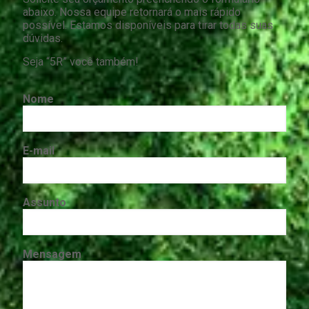
abaixo. Nossa equipe retornará o mais rápido
possível. Estamos disponíveis para tirar todas suas
dúvidas.
Seja “5R” você também!
Nome
E-mail
Assunto
Mensagem